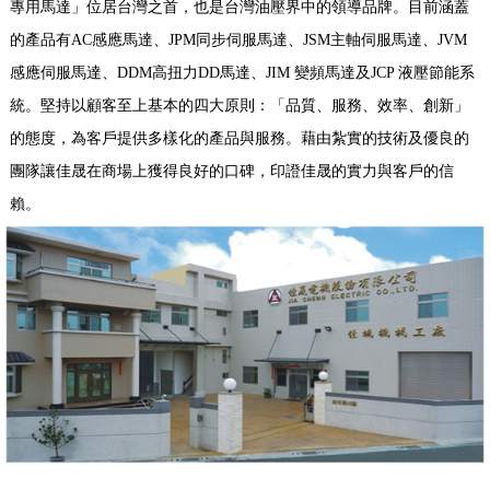
專用馬達」位居台灣之首，也是台灣油壓界中的領導品牌。目前涵蓋
的產品有AC感應馬達、JPM同步伺服馬達、JSM主軸伺服馬達、JVM
感應伺服馬達、DDM高扭力DD馬達、JIM 變頻馬達及JCP 液壓節能系
統。堅持以顧客至上基本的四大原則：「品質、服務、效率、創新」
的態度，為客戶提供多樣化的產品與服務。藉由紮實的技術及優良的
團隊讓佳晟在商場上獲得良好的口碑，印證佳晟的實力與客戶的信
賴。